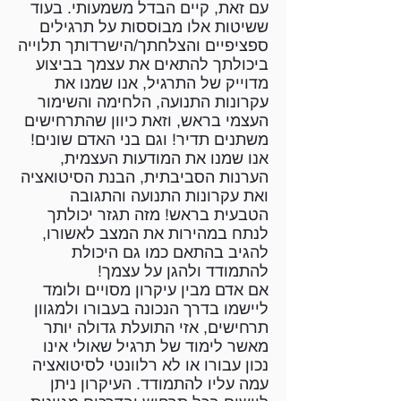
עם זאת, קיים הבדל משמעותי. בעוד
ששיטות אלו מבוססות על תרגילים
ספציפיים והצלחתך/הישרדותך תלוייה
ביכולתך להתאים את עצמך בביצוע
מדוייק של התרגיל, אנו שמנו את
עקרונות התנועה, הלחימה והשימור
העצמי בראש, וזאת כיוון שהתרחישים
משתנים תדיר! וגם בני האדם שונים!
אנו שמנו את המודעות העצמית,
הערנות הסביבתית, הבנת הסיטואציה
ואת עקרונות התנועה והתגובה
הטבעית בראש! מזה תגזר יכולתך
לנתח במהירות את המצב לאשורו,
להגיב בהתאם כמו גם היכולת
להתמודד ולהגן על עצמך!
אם אדם מבין עיקרון מסויים ולומד
ליישמו בדרך הנכונה בעבורו ולמגוון
תרחישים, אזי התועלת גדולה יותר
מאשר לימוד של תרגיל שאולי אינו
נכון עבורו או לא רלוונטי לסיטואציה
עמה עליו להתמודד. העיקרון ניתן