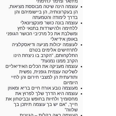
מיתאר ומימד לחימתי
עוצמה הינה שיטה מבוססת מציאות,
הן בעקרונותיה, הן ביישומיהם והן
בדרך לימודה והטמעתה
עוצמה בונה כושר פונקציונאלי
ללחימה ולהישרדות בתנאי לחץ
ומשלבת את כל מרכיבי הכושר הגופני
באופן אידיאלי
לעוצמה יכולות מניעה ודיאסקלציה
לתרחישים אלימים בטרם
התלקחותם, "הקרב בו ניצחת הינו
הקרב ממנו נמנעת"
עוצמה מעניקה את הכלים האידיאליים
לשליטה עצמית גופנית, נפשית
ותודעתית הן למצבי חירום והן לחיי
היומיום
מעוצמה נובע אורח חיים בריא ומאוזן
עוצמה היא הדרך שלך לפרוץ את
מחסומיך ולחיות בחופש ובביטחון את
חייך, "אם יש בך עוצמה תיתכן בך
שלווה"
העוצמה באה בקלות – הגיונית