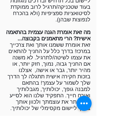
ליישום בכל תרחיש ובדרכים מגוונות
בעוד שטכניקה/תרגיל לרוב ממוקדת
לסיטואציות ספציפיות (ולא בהכרח
לנפוצות שבהן).
מה זאת אומרת הגנה עצמית בהתאמה
אישית? הרי מתאמנים בקבוצה...
זאת אומרת ששמנו אותך ואת צרכייך
במרכז! בדרך כלל על החניך להתאים
את עצמו לשיטה/לתרגיל. לא משנה
אם החניך גבוה, נמוך, חזק יותר, או
מהיר יותר, גבר או אישה, אצלנו
בזכות חקירה אישית תתגלה לך הדרך
שלך לשמור על עצמך! בהתאם
למבנה גופך, יכולותיך, מגבלותיך
ואורח חייך. התפקיד שלנו הוא לסייע
לך לאתר את עוצמתך ולכוון אותך
בדרך ליישום מקסימלי של יכולותיך.
אז מה בעצם לומדים ומי מלמד אותי
?
היוצר וראש השיטה נימרוד אסטל