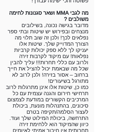
פשוטה והכי ישימה עבורך!
מה לגבי MMA ושאר סגנונות לחימה
משולבים ?
מדובר בגישה נכונה, בשילובים
מנצחים ובפירוש יש שיטות ובתי ספר
נפלאים לכך! ולכן זה שוב תלוי מה
הצורך המדוייק שלך. שיטות אלו
יעניקו לך ללא ספק יכולות קרביות
נפלאות! עם מיקוד לקרבות זירה
ולרוב עם כללי תחרות!!! עליך להבין
שכל מה שבאמת יכול להציל את חייך
ברחוב – אסור בזירה! ולכן לרוב לא
מתורגל בשיעורים!
כמו כן, שיטות אלו אינן מתרגלות לרוב
תרחישי חירום והגנה עצמית עם כל
המרכיבים הקשורים במודעת לצמצום
סיכונים, בהתנהלות מונעת, ביכולת
לעצור הסלמה/תקיפה בטרם
התרחשה, ביכולת המילוט שלך ועוד.
כיוון שהמיקוד הוא ללחימת זירה
תחרותית אין חיבור אמיתי לאיומים